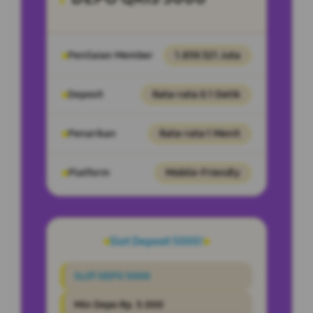
Penilaian Member
1.859.321 Juta
Deposit
Rata-rata 0.1 Detik
Penarikan
Rata-rata 1 Menit
Platform
Mobile-Friendly
Slot Deposit 5000!
SLOT DEPO 5000
Min Depo Rp. 5.000