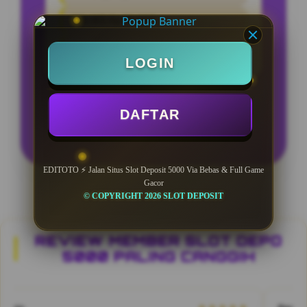
Min WD Rp 50.000
Depo 5000
LOGIN
DAFTAR
LOGIN
DAFTAR
EDITOTO ⚡ Jalan Situs Slot Deposit 5000 Via Bebas & Full Game
Gacor
© COPYRIGHT 2026 SLOT DEPOSIT
Layer Popup Close
REVIEW MEMBER SLOT DEPO
5000 PALING CANGGIH